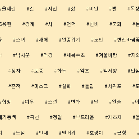
올레길
길
서민
삶
비밀
별
목
조용한
경계
차
언덕
선비
국화
움
소녀
새해
멸종위기
노인
변산바람
닥
낚시꾼
역경
세복수초
겨울바람
지
정자
토종
화두
약초
백서향
민
흔적
마스크
설화
돌탑
서귀포
합창
여우
소설
변화
달
일출
애기동백
곡선
정열
부드러움
제초제
지
느낌
인내
털머위
호랑이
균형