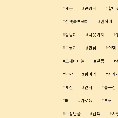
세금
관광지
할미
섬갯쑥부쟁이
번식력
방망이
나뭇가지
돌쌓기
관심
설렘
도깨비바늘
갈등
낭만
항아리
사계
패션
인사
높은산
배
가로등
초원
수정난풀
산책
사