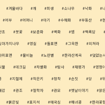
겨울바다
개
희생
소나무
낙화
어부
어머니
아기
수채화
부동산
난초
붓꽃
보춘화
벽화
뱀
백록담
길마가지나무
영실
돌표면
그윽한
외쳐라
바위표면
물비늘
노란별
한라산계곡
덧없는
식물
데크길
차별화
탐사
재평가
멍청
롱
지혈제
작은키
정착
손짓
당
재감
관조
철학자
관모
옛날이야기
맑
붉은빛
표지석
애국심
해녀콩
한라꽃