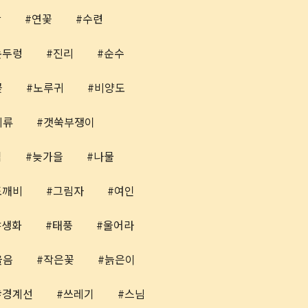
장
연꽃
수련
논두렁
진리
순수
꽃
노루귀
비양도
의류
갯쑥부쟁이
심
늦가을
나물
도깨비
그림자
여인
야생화
태풍
울어라
울음
작은꽃
늙은이
경계선
쓰레기
스님