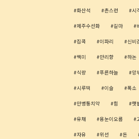
화산석
촌스런
시
제주수선화
길마
집콕
이파리
신비
백미
만리향
하논
식량
푸른하늘
망
시루떡
이슬
폭소
만병통치약
힘
햇
유채
용눈이오름
자유
위선
돈