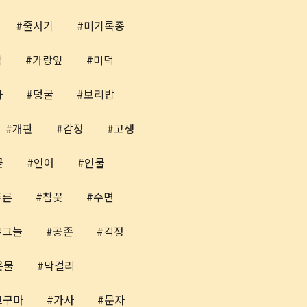
줄서기
미기록종
각
가랑잎
미덕
자
덩굴
보리밥
개판
감정
고생
꽃
인어
인물
푸른
참꽃
수면
그늘
공존
걱정
은물
막걸리
고구마
가사
문자