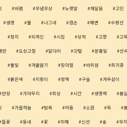
회
바램
무념무상
노랫말
깨달음
고민
생명
물
나그네
겸손
해변
수평선
정치
외계인
시집
상처
고향
고
생란
오상고절
알다리
갓털
분홍빛
산
불빛
겨울딸기
장마철
바위섬
희귀종
붉은색
지팡이
정책
구슬
겨우살이
반성
가마우지
회상
시간
생명력
봄
강
가을하늘
탐욕
어둠
소원
독
들꽃
동네
꽃
피해
신선
숲
무