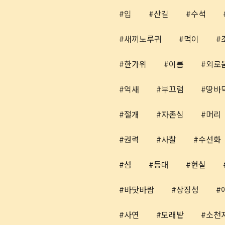
입
산길
수석
새끼노루귀
먹이
한가위
이름
외로
억새
부끄럼
땅바
절개
자존심
머리
권력
사찰
수선화
섬
등대
현실
바닷바람
상징성
사연
모래밭
소천