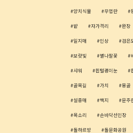
양치식물
무엽란
밭
자가격리
완장
일지매
인상
검은
보랏빛
별나팔꽃
샤워
흰털괭이눈
골목길
가치
몽골
설중매
백지
문주
목소리
손바닥선인장
돌하르방
돌문화공원