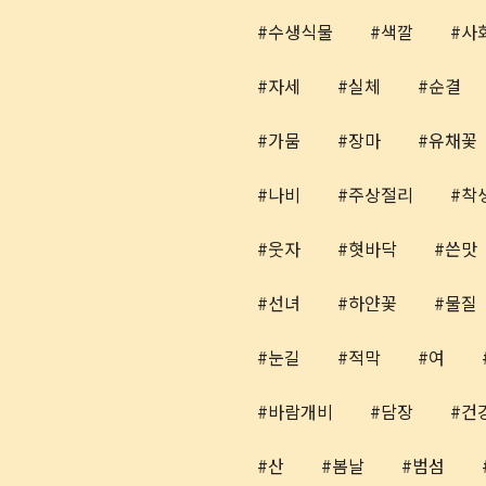
수생식물
색깔
사
자세
실체
순결
가뭄
장마
유채꽃
나비
주상절리
착
웃자
혓바닥
쓴맛
선녀
하얀꽃
물질
눈길
적막
여
바람개비
담장
건
산
봄날
범섬