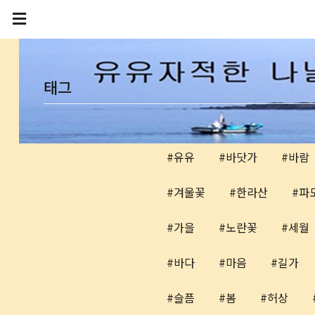
본문 바로가기
태그
유유
바닷가
바람
겨울꽃
한라산
파
가을
노란꽃
세월
바다
마음
길가
슬픔
봄
허상