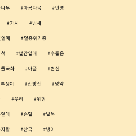
나무
아름다움
반영
가시
냄새
울열매
멸종위기종
해석
빨간열매
수줍음
들국화
아픔
변신
쑥부쟁이
산방산
명약
상
뿌리
위험
은열매
솜털
밭둑
곶자왈
산국
냉이