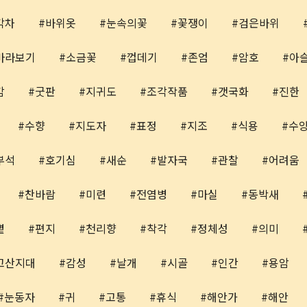
각차
바위옷
눈속의꽃
꽃쟁이
검은바위
바라보기
소금꽃
껍데기
존엄
암호
아
감
굿판
지귀도
조각작품
갯국화
진한
수향
지도자
표정
지조
식용
수
부석
호기심
새순
발자국
관찰
어려움
찬바람
미련
전염병
마실
동박새
볕
편지
천리향
착각
정체성
의미
고산지대
감성
날개
시골
인간
용암
눈동자
귀
고통
휴식
해안가
해안