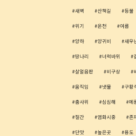
새벽
산책길
등불
위기
온천
여름
양하
양귀비
새우
땅나리
너럭바위
살얼음판
비구상
움직임
냇물
구황
춤사위
심심해
메
절간
염화시중
존
단맛
높은곳
용도