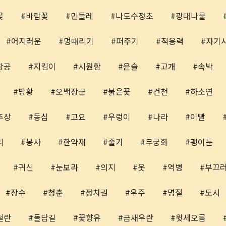
꽃
바람꽃
민들레
나도수정초
광대나물
어지러운
멍때리기
퍼주기
적응력
자기
창공
지킴이
시원함
윤슬
고개
속박
방황
오백장군
붉은꽃
건천
하소연
추상
동심
고요
우렁이
나라
이빨
리
봉사
한약재
줄기
무궁화
괭이눈
귀신
눈보라
의지
옷
역병
부끄
장수
청춘
정치권
우주
명절
도시
철란
돌담길
꽃향유
금새우란
윗세오름