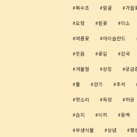
복수초
얼굴
가을
요정
흰꽃
미소
여름꽃
아이슬란드
웃음
꽃길
감국
겨울철
상징
궁금
풀
걷기
추석
헛소리
독성
허공
습지
이끼
동백
부생식물
상념
형