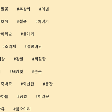
나팔꽃
추상화
이별
현호색
철쭉
이야기
바위솔
물매화
소리쳐
설쿰바당
사랑
강한
까칠한
이
태양빛
촌놈
뒤죽박죽
화산탄
등잔
은하늘
땡볕
어려운
향유
참으아리