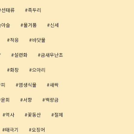
선태류
족두리
슬아슬
물거품
신세
적응
바닷물
양
설련화
금새우난초
화장
으아리
피
염생식물
새싹
윤회
서향
백량금
역사
꽃동산
절제
태극기
오징어