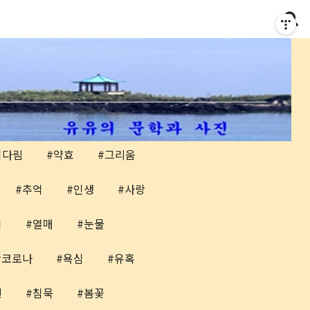
기다림
약효
그리움
추억
인생
사랑
위
열매
눈물
코로나
욕심
유혹
련
침묵
봄꽃