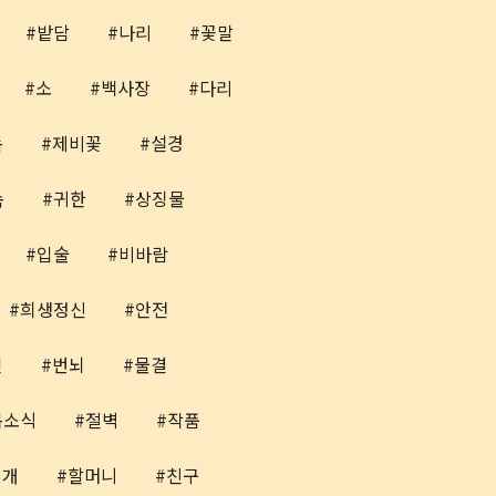
밭담
나리
꽃말
소
백사장
다리
독
제비꽃
설경
속
귀한
상징물
입술
비바람
희생정신
안전
길
번뇌
물결
봄소식
절벽
작품
지개
할머니
친구