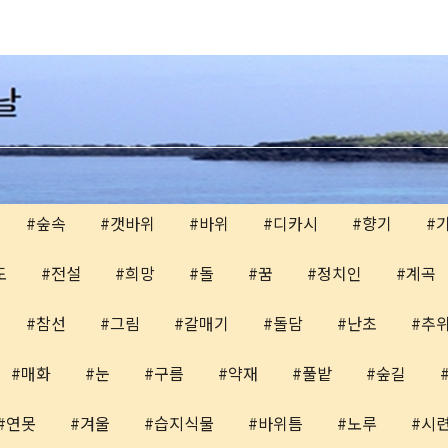
숲속
갯바위
바위
디카시
향기
도
전설
희망
돌
꿈
정치인
계곡
참선
그림
갈매기
돌담
난초
추
매화
눈
구름
약재
풀밭
숲길
연못
겨울
습지식물
바위틈
노루
시