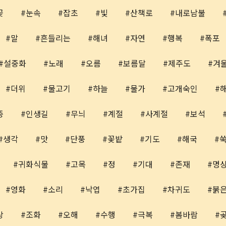
꽃
눈속
잡초
빛
산책로
내로남불
말
흔들리는
해녀
자연
행복
폭포
설중화
노래
오름
보름달
제주도
겨
더위
물고기
하늘
물가
고개숙인
증
인생길
무늬
계절
사계절
보석
생각
맛
단풍
꽃밭
기도
해국
귀화식물
고목
정
기대
존재
명
영화
소리
낙엽
초가집
차귀도
붉
상
조화
오해
수행
극복
봄바람