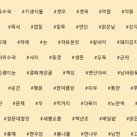
등수국
기생식물
갯무
갯국
역할
약용
목서
껍질
질투
연민
맑은날
감
모래
차례
논
자유분방
발바닥
돼지감
바위수국
사리
동경
생존
도둑
군자
흰괭이눈
콩짜개덩굴
책임
변산아씨
남바람
공간
행운
한여름밤
피부
풍란
란
문제
무
먹거리
다육이
노란색
설문대할망
새별오름
백년초
메밀밭
맑
홍매
현무암
봄나물
먼나무
남천