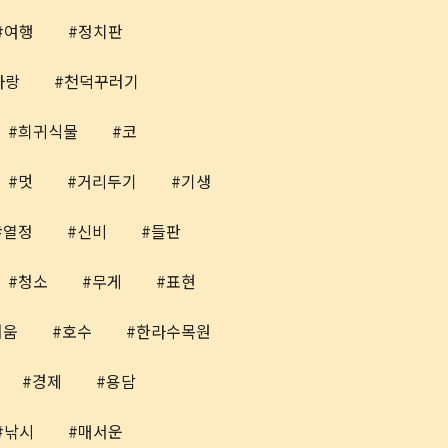
여행
정치판
사랑
천덕꾸러기
희귀식물
코
멋
거리두기
기생
열정
신비
들판
청소
무게
표현
러움
호수
한라수목원
경제
용담
낚시
매서운