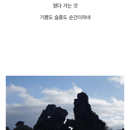
왔다 가는 것
기쁨도 슬픔도 순간이라네