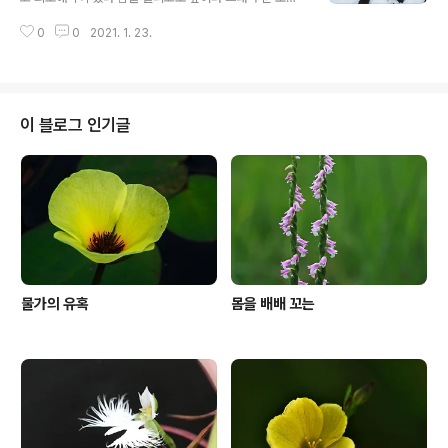
날엔 바위표면은 잡기장 된다. 제주도 사게리 해안은 화산
0
0
2021. 1. 23.
재가 쌓여서 이루어진 응회환으로 형성되었다고 하는데 8
0만 년 전 쌓인 화산재가 굳어 가는 과정에서 누룩바위 가
운데 기포가 빠진 곳은 움푹 패이게 되어 작은 그릇 모양의
묘한 암반이 형성되었다. 제주에서는 이러한 모습에 대해
눈이 쌓인 곳을 바람이 녹인 형태 즉 설혈(雪穴, 눈 구멍)
이 블로그 인기글
또는 설금이라고 해서 사계리 일부 해변을 설쿰바당이라고
부른다.
물가의 유혹
몸을 배배 꼬는