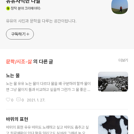
유유자적한 나날
(새창열림)
창작
분야 크리에이터
유유의 사진과 문학을 다루는 공간이랍니다.
구독하기
더보기
문학/시조-삶
의 다른 글
노는 물
글 내용
노는 물 유유 노는 물이 다르다 물을 왜 구분하려 할까 물이
면 그냥 물이지 돌과 비교하고 싶을까 그런가 그 물 좋은 곳
그래 잘 나갈 때 실컷 놀아라.
0
0
2021. 1. 27.
바위의 표현
글 내용
바위의 표현 유유 바위도 노래하고 싶고 바위도 춤추고 싶
고 희로애락이 있다 함을 알리고도 싶어라 그래서 눈 오는