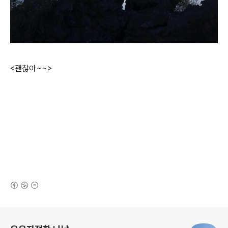
<괜찮아~~>
(새창열림)
로그 정보