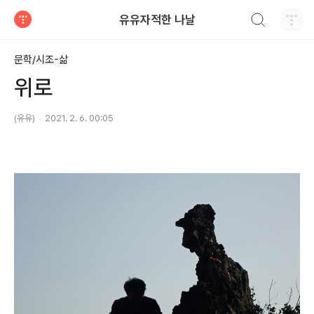
검색하기
유유자적한 나날
티스토리
문학/시조-삶
위로
(유유)
2021. 2. 6. 00:05