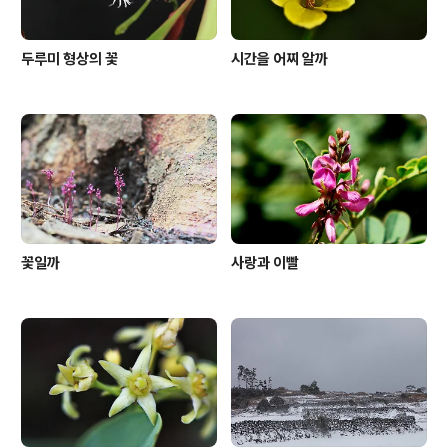
두루미 형상의 꽃
시간을 어찌 알까
꽃일까
사랑과 이빨