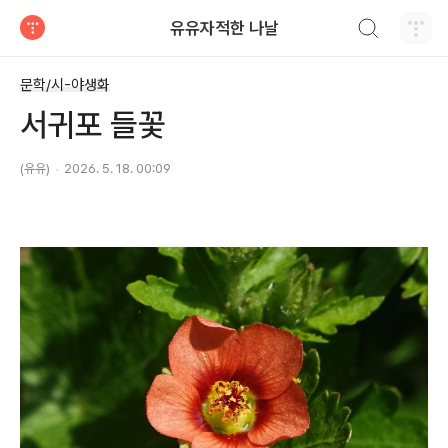
검색하기
유유자적한 나날
티스토리
문학/시-야생화
서귀포 들꽃
(유유)
2026. 5. 18. 00:09