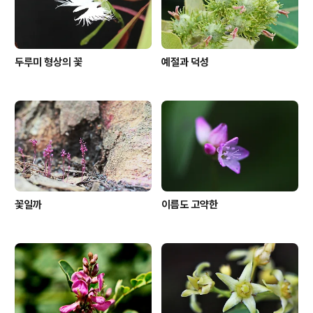
두루미 형상의 꽃
예절과 덕성
꽃일까
이름도 고약한