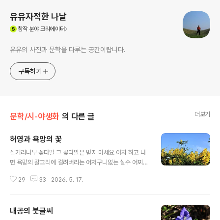
유유자적한 나날
(새창열림)
창작
분야 크리에이터
유유의 사진과 문학을 다루는 공간이랍니다.
구독하기
더보기
문학/시-야생화
의 다른 글
허영과 욕망의 꽃
글 내용
실거리나무 꽃다발 그 꽃다발은 받지 마세요 아차 하고 나
면 욕망의 갈고리에 걸려버리는 어처구니없는 실수 어찌해
야반복되는 유혹에 넘어가지 않을까 다시는 정신 차리자고
29
33
2026. 5. 17.
백번도 넘게 맹세했건만현란한 황금의 빛깔머리를 어지럽
히는 허영과 욕망의 향기엔순간을 잃는다 인연에 걸린 보
풀을 빼며덫이 된 꽃다발의 정체를 원망한 채마음의 생채
내공의 붓글씨
기만을무심코 되새기며 눈물짓는또 다른 잔인한 꽃. 실거
글 내용