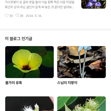
리나무; 주로 남부지방의 해안가나 낮은 숲에서 자라는 덩
각시붓꽃이 쓴 글씨 붓을 들어 이슬 듬뿍 찍은 다음 허공을
굴성 낙엽관목이다. 띠거리나무 또는 살거리나무라는 말도
화선지 삼아 무슨 글인지 길게 써 놓은 것 같다만 알아보긴
있으며 생약명으로는 해열 진통제로 쓰이는 열매를 지칭하
어렵다 전하고 싶은 사연 얼마나 절절하기에가슴까지 보랏
여 雲實이라고 쓴다. 가시가 낚싯바늘처럼 안으로 오그라
30
28
2026. 5. 16.
빛 멍이 들며묘한 글씨체 터득하여보이지 않는 글을 저리
져 있어 옷이나 살에 걸릴 때 빼기가 어렵다. 동물들도 털과
도 써 놓았단 말인가 각시의 아름다운 수줍음을 애써 감추
살을 찢기는 강력한 무기로 작용..
고그리움을 표현해 보았는데이슬엔 색이 없고 그나마 바람
이 지워버리니봄이란 그런가 보다. 각시붓꽃; 산지의 햇살
이 잘 비치는 곳에서 군데군데 모여난다. 붓을 닮은 꽃봉오
이 블로그 인기글
리가 맺혔다가 4~5월에 4cm 정도의 꽃이 피는데 봄이 다
가기 전에 꽃과 잎이 땅에서 사라져 버리는 “하고 현상”이
강한 식물이다. 삼국시대를 배경으로 전설이 전해지는바
황산벌 전투에서 신라의 사기를 북돋아 주기 위해 용감하..
물가의 유혹
스님의 지팡이