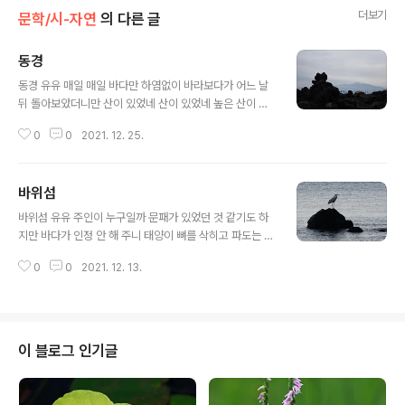
더보기
문학/시-자연
의 다른 글
동경
글 내용
동경 유유 매일 매일 바다만 하염없이 바라보다가 어느 날
뒤 돌아보았더니만 산이 있었네 산이 있었네 높은 산이 우
뚝 서 있고 나무도 보이고 노루와 새들 움직이는 모습도 아
0
0
2021. 12. 25.
른아른 가까이엔 집과 밭도 있었고 인간도 사는 모양 왜 이
렇게 모르고 살았던가 세상엔 알 수 없는 망망대해와 성난
파도 어쩌다 지나가는 배 그런 것만 있는 줄 알았는데 바보
바위섬
였구나 고개 한 번 돌리기가 그리도 어려웠나 이제라도 알
글 내용
았으니 다행 먼 산 바라보며 꿈이라도 꾸어보자.
바위섬 유유 주인이 누구일까 문패가 있었던 것 같기도 하
지만 바다가 인정 안 해 주니 태양이 뼈를 삭히고 파도는 부
스고 바람조차 가루로 날려 버렸는지 망망대해 무주공산
0
0
2021. 12. 13.
누가 말했던가 먼저 먹는 놈이 임자라고 외로움도 좋다 무
한정 기다릴 수도 있나니 날개가 고장 난 새는 고독조차 나
누기 싫은 욕심이어라 사랑 따윈 사치라고. 섬(島)이란 한
자 풀이로 바다에서 새(鳥)가 앉는 산(山)을 의미하는데 사
람이 살 수 있는 곳을 말하며 육지의 일부로 인정(나무와 물
이 블로그 인기글
이 있는 장소)되는 곳으로서 국제수로기구에 의거하면 섬
이 되는 기준은 만조일시 크기가 10㎢ 이상 사면이 바다
로 둘러싸인 육지이고 그 이하는 암초(巖礁)라고 한다. 도