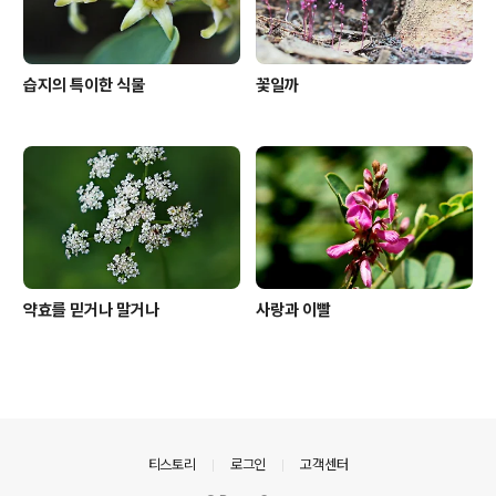
습지의 특이한 식물
꽃일까
약효를 믿거나 말거나
사랑과 이빨
의안내
티스토리
로그인
고객센터