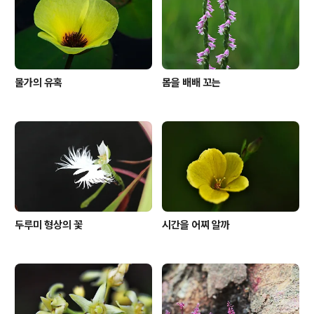
서(島嶼); 크고 작은 온갖 섬을 망라하는바 한자로 구분하
기도 한다 도(島); 흙과 물이 ..
물가의 유혹
몸을 배배 꼬는
두루미 형상의 꽃
시간을 어찌 알까