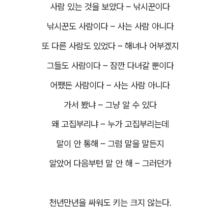
사람 있는 것을 보았다
–
낚시꾼이다
낚시꾼도 사람이다
–
사는 사람 아니다
또 다른 사람도 있었다
–
해녀나 어부겠지
그들도 사람이다
–
잠깐 다녀갈 뿐이다
어쨌든 사람이다
–
사는 사람 아니다
가서 봤냐
–
그냥 알 수 있다
왜 고집부리냐
–
누가 고집부리는데
말이 안 통해
–
그럼 말을 말든지
알았어 다음부턴 말 안 해
–
그러던가
천년만년을 싸워도 키는 크지 않는다
.